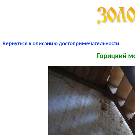
Вернуться к описанию достопримечательности
Горицкий м