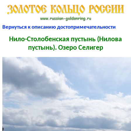
Вернуться к описанию достопримечательности
Нило-Столобенская пустынь (Нилова
пустынь). Озеро Селигер