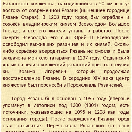
Рязанского княжества, находившийся в 50 км к югу-
востоку от современной Рязани (нынешнее городище
Рязань Старая). В 1208 году город был ограблен и
сожжён владимирским князем Всеволодом Большое
Гнездо, а все его жители угнаны в рабство. После
смерти Всеволода его сын Юрий II Всеволодович
освободил выживших рязанцев и их князей. Сколь-
либо серьёзно возродиться Рязань не смогла и была
захвачена монголо-татарами в 1237 году. Ордынский
ярлык на великокняжеский рязанский престол получил
кн. Козьма Игоревич который продолжал
восстановление Рязани. В середине XIV века центр
княжества был перенесён в Переяславль-Рязанский.
Город Рязань был основан в 1095 году (впервые
упомянут в летописи под 1300 (1301) годом, есть
источники, указывающие на 1095 и 1208 как годы
основания города). После разрушения Рязани город
стал называться Переяславль Рязанский (от слов