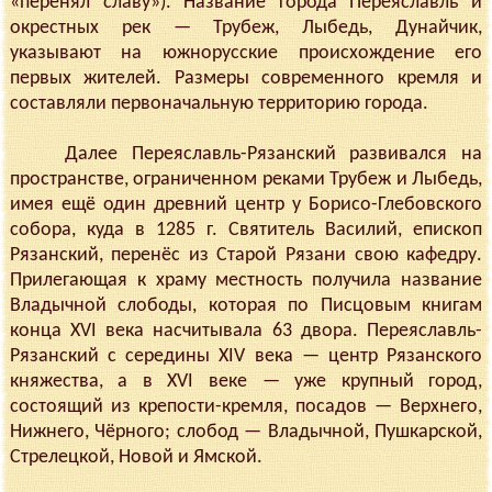
«перенял славу»). Название города Переяславль и
окрестных рек — Трубеж, Лыбедь, Дунайчик,
указывают на южнорусские происхождение его
первых жителей. Размеры современного кремля и
составляли первоначальную территорию города.
Далее Переяславль-Рязанский развивался на
пространстве, ограниченном реками Трубеж и Лыбедь,
имея ещё один древний центр у Борисо-Глебовского
собора, куда в 1285 г. Святитель Василий, епископ
Рязанский, перенёс из Старой Рязани свою кафедру.
Прилегающая к храму местность получила название
Владычной слободы, которая по Писцовым книгам
конца XVI века насчитывала 63 двора. Переяславль-
Рязанский с середины XIV века — центр Рязанского
княжества, а в XVI веке — уже крупный город,
состоящий из крепости-кремля, посадов — Верхнего,
Нижнего, Чёрного; слобод — Владычной, Пушкарской,
Стрелецкой, Новой и Ямской.