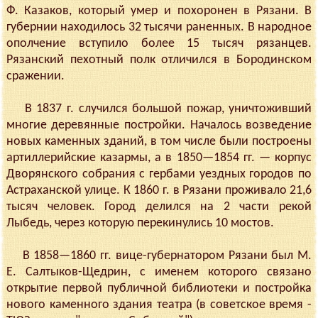
Ф. Казаков, который умер и похоронен в Рязани. В
губернии находилось 32 тысячи раненных. В народное
ополчение вступило более 15 тысяч рязанцев.
Рязанский пехотный полк отличился в Бородинском
сражении.
В 1837 г. случился большой пожар, уничтоживший
многие деревянные постройки. Началось возведение
новых каменных зданий, в том числе были построены
артиллерийские казармы, а в 1850—1854 гг. — корпус
Дворянского собрания с гербами уездных городов по
Астраханской улице. К 1860 г. в Рязани проживало 21,6
тысяч человек. Город делился на 2 части рекой
Лыбедь, через которую перекинулись 10 мостов.
В 1858—1860 гг. вице-губернатором Рязани был М.
Е. Салтыков-Щедрин, с именем которого связано
открытие первой публичной библиотеки и постройка
нового каменного здания театра (в советское время -