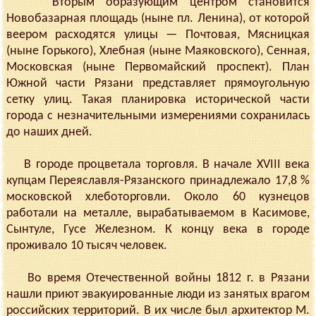
Вторым образующим центром становится
Новобазарная площадь (ныне пл. Ленина), от которой
веером расходятся улицы — Почтовая, Мясницкая
(ныне Горького), Хлебная (ныне Маяковского), Сенная,
Московская (ныне Первомайский проспект). План
Южной части Рязани представляет прямоугольную
сетку улиц. Такая планировка исторической части
города с незначительными измерениями сохранилась
до наших дней.
В городе процветала торговля. В начале XVIII века
купцам Переяславля-Рязанского принадлежало 17,8 %
московской хлеботорговли. Около 60 кузнецов
работали на металле, вырабатываемом в Касимове,
Сынтуле, Гусе Железном. К концу века в городе
проживало 10 тысяч человек.
Во время Отечественной войны 1812 г. в Рязани
нашли приют эвакуированные люди из занятых врагом
российских территорий. В их числе был архитектор М.