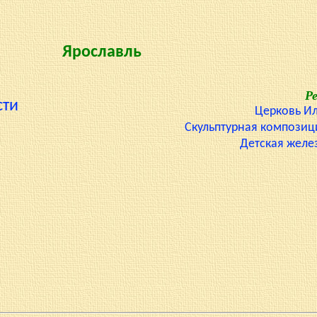
Ярославль
Р
сти
Церковь И
Скульптурная композиц
Детская желе