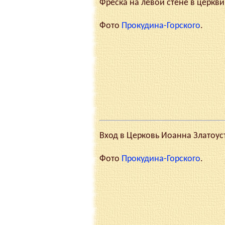
Фреска на левой стене в церкви
Фото
Прокудина-Горского
.
Вход в Церковь Иоанна Златоуста
Фото
Прокудина-Горского
.