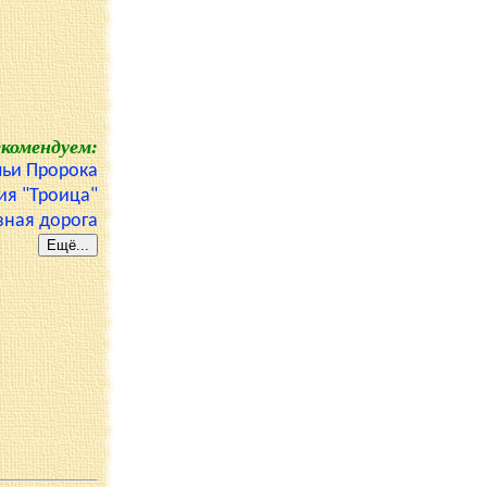
екомендуем:
льи Пророка
ия "Троица"
зная дорога