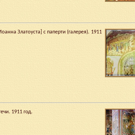
оанна Златоуста] с паперти (галерея). 1911
ечи. 1911 год.