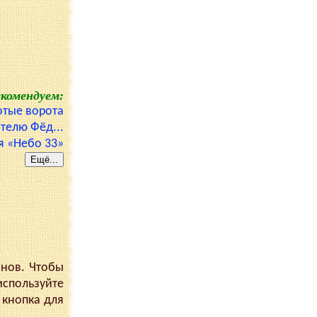
екомендуем:
отые ворота
телю Фёд...
я «Небо 33»
анов. Чтобы
используйте
 кнопка для