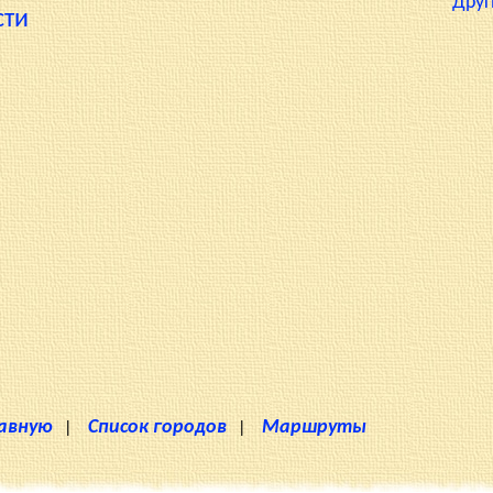
Друг
сти
лавную
|
Список городов
|
Маршруты