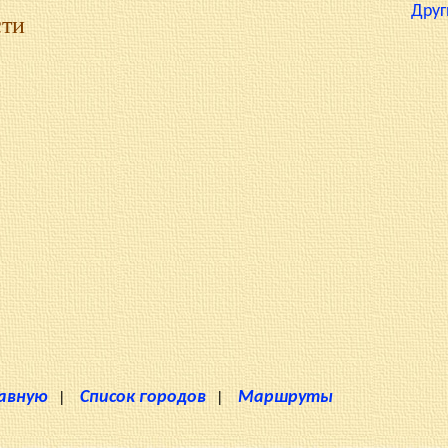
Друг
сти
лавную
|
Список городов
|
Маршруты