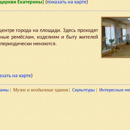
й церкви Екатерины)
(
показать на карте
)
нтре города на площади. Здесь проходят
нные ремёслам, изделиям и быту жителей
 периодически меняются.
азать на карте
)
|
Музеи и необычные здания
|
|
рамы
Скульптуры
Интересные ме