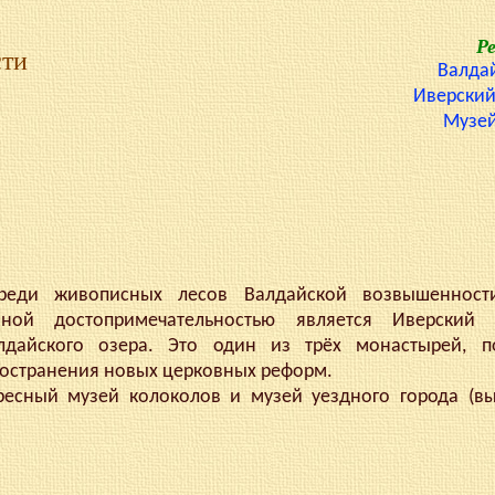
Р
сти
Валда
Иверский
Музей
 живописных лесов Валдайской возвышенности
ной достопримечательностью является Иверский 
дайского озера. Это один из трёх монастырей, п
остранения новых церковных реформ.
сный музей колоколов и музей уездного города (вы