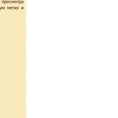
 просмотра
ую метку и