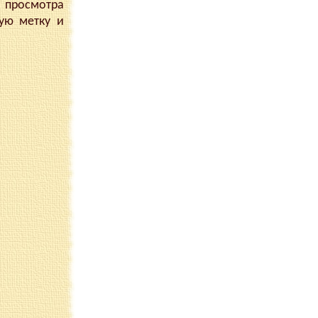
 просмотра
ую метку и