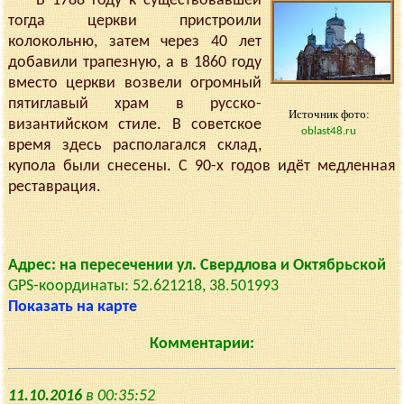
В 1788 году к существовавшей
тогда церкви пристроили
колокольню, затем через 40 лет
добавили трапезную, а в 1860 году
вместо церкви возвели огромный
пятиглавый храм в русско-
Источник фото:
византийском стиле. В советское
oblast48.ru
время здесь располагался склад,
купола были снесены. С 90-х годов идёт медленная
реставрация.
Адрес: на пересечении ул. Свердлова и Октябрьской
GPS-координаты: 52.621218, 38.501993
Показать на карте
Комментарии:
11.10.2016
в 00:35:52