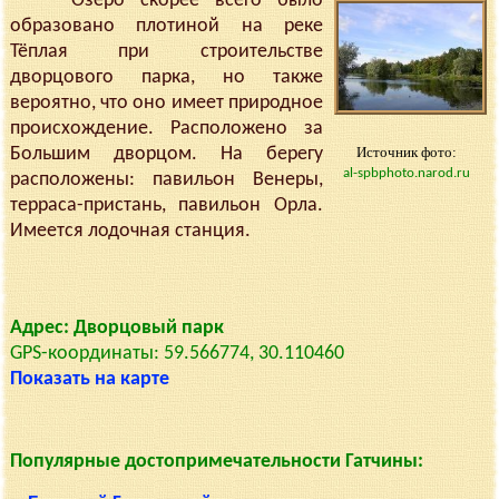
Озеро скорее всего было
образовано плотиной на реке
Тёплая при строительстве
дворцового парка, но также
вероятно, что оно имеет природное
происхождение. Расположено за
Большим дворцом. На берегу
Источник фото:
al-spbphoto.narod.ru
расположены: павильон Венеры,
терраса-пристань, павильон Орла.
Имеется лодочная станция.
Адрес: Дворцовый парк
GPS-координаты: 59.566774, 30.110460
Показать на карте
Популярные достопримечательности Гатчины: