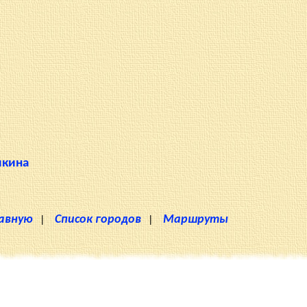
шкина
лавную
|
Список городов
|
Маршруты