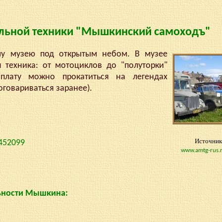
льной техники "Мышкинский самоходъ"
музею под открытым небом. В музее
я техника: от мотоциклов до "полуторки"
 плату можно прокатиться на легендах
оговариваться заранее).
Источник
.452099
www.amtg-rus.
ьности Мышкина: