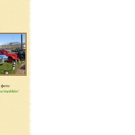
 фото:
ru/myshkin/