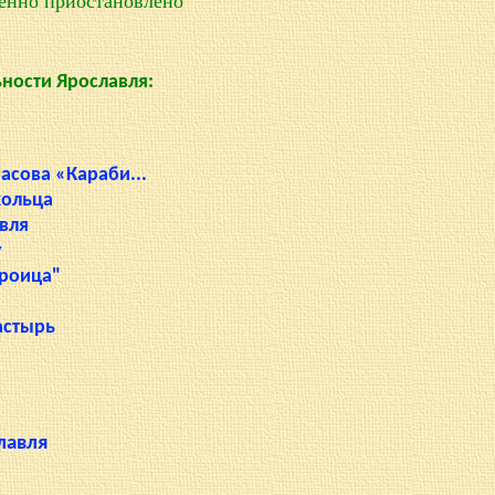
енно приостановлено
ности Ярославля:
асова «Караби...
кольца
вля
у
Троица"
астырь
лавля