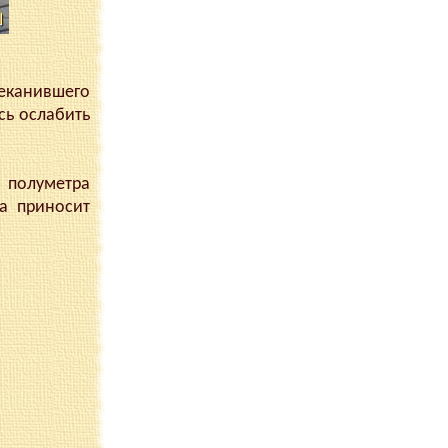
чеканившего
сь ослабить
полуметра
та приносит