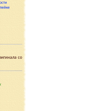
ригинала со
х