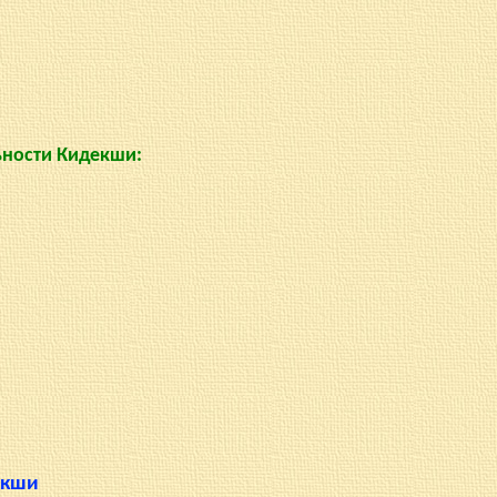
ности Кидекши:
екши