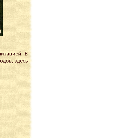
изацией. В
одов, здесь