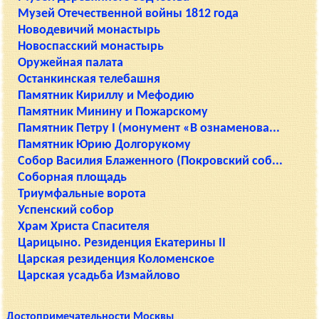
Музей Отечественной войны 1812 года
Новодевичий монастырь
Новоспасский монастырь
Оружейная палата
Останкинская телебашня
Памятник Кириллу и Мефодию
Памятник Минину и Пожарскому
Памятник Петру I (монумент «В ознаменова...
Памятник Юрию Долгорукому
Собор Василия Блаженного (Покровский соб...
Соборная площадь
Триумфальные ворота
Успенский собор
Храм Христа Спасителя
Царицыно. Резиденция Екатерины II
Царская резиденция Коломенское
Царская усадьба Измайлово
Достопримечательности Москвы