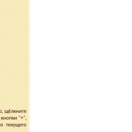
ю, щёлкните
кнопки "+",
го текущего