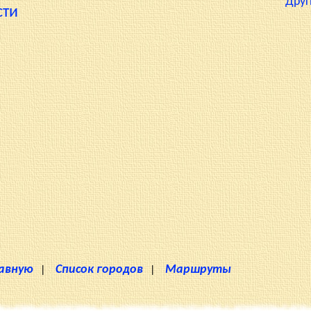
Друг
сти
лавную
|
Список городов
|
Маршруты