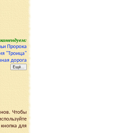
екомендуем:
льи Пророка
ия "Троица"
зная дорога
анов. Чтобы
используйте
 кнопка для