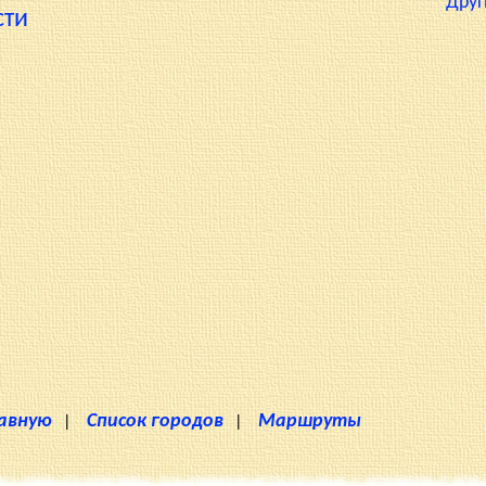
Друг
сти
лавную
|
Список городов
|
Маршруты