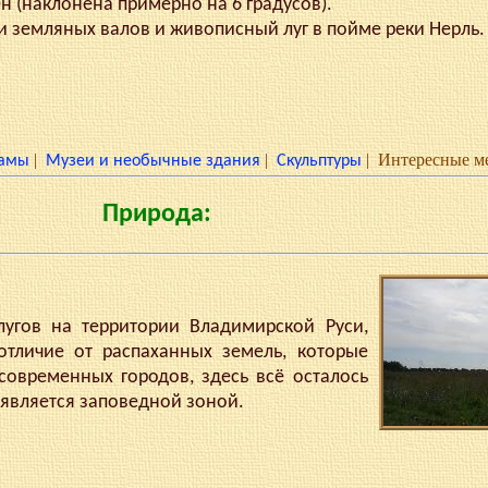
 (наклонена примерно на 6 градусов).
 земляных валов и живописный луг в пойме реки Нерль.
|
|
|
Интересные м
амы
Музеи и необычные здания
Скульптуры
Природа:
ь
ов на территории Владимирской Руси,
отличие от распаханных земель, которые
современных городов, здесь всё осталось
уг является заповедной зоной.