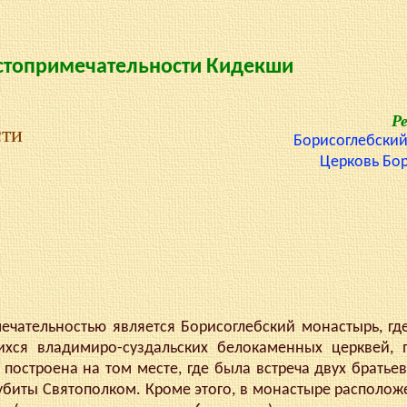
стопримечательности Кидекши
Р
сти
Борисоглебский
Церковь Бор
тельностью является Борисоглебский монастырь, где
ихся владимиро-суздальских белокаменных церквей, 
 построена на том месте, где была встреча двух братьев
 убиты Святополком. Кроме этого, в монастыре располож