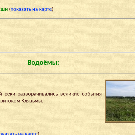
екши
(
показать на карте
)
Водоёмы:
реки разворачивались великие события
притоком Клязьмы.
оказать на карте
)