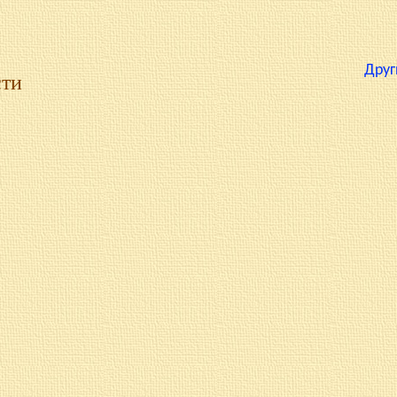
Друг
сти