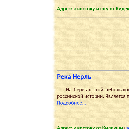
Адрес: к востоку и югу от Кид
Река Нерль
На берегах этой небольшой 
российской истории. Является 
Подробнее...
Адрес: к востоку от Кидекши
(
п