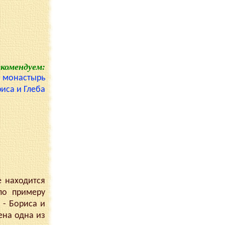
екомендуем:
 монастырь
иса и Глеба
 находится
по примеру
 - Бориса и
ена одна из