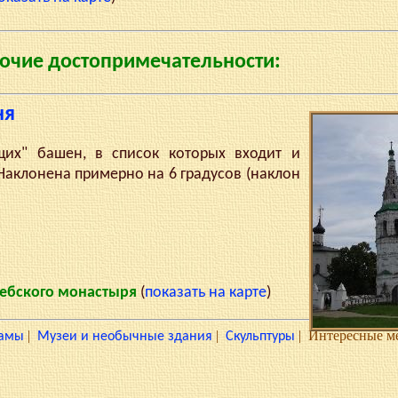
очие достопримечательности:
ня
" башен, в список которых входит и
Наклонена примерно на 6 градусов (наклон
лебского монастыря
(
показать на карте
)
|
|
|
Интересные м
амы
Музеи и необычные здания
Скульптуры