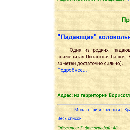
Пр
"Падающая" колоколь
Одна из редких "падающих
знаменитая Пизанская башня. 
заметен достаточно сильно).
Подробнее...
Адрес: на территории Борисог
|
Монастыри и крепости
Хр
Весь список
Объектов: 7, фотографий: 48