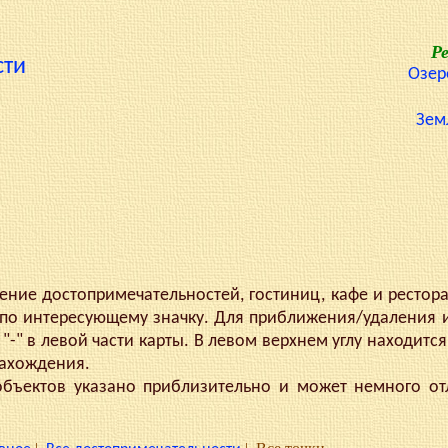
Р
сти
Озер
Зем
ие достопримечательностей, гостиниц, кафе и рестор
по интересующему значку. Для приближения/удаления 
"-" в левой части карты. В левом верхнем углу находится
нахождения.
ектов указано приблизительно и может немного отл