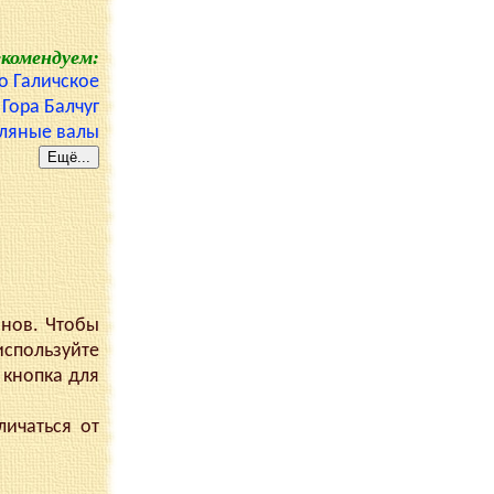
екомендуем:
о Галичское
Гора Балчуг
ляные валы
анов. Чтобы
используйте
 кнопка для
ичаться от