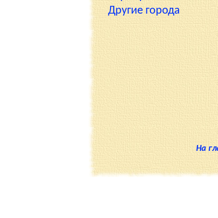
Другие города
На г