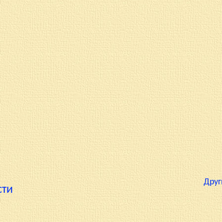
Друг
сти