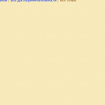
|
|
Все точки
вное
Все достопримечательности