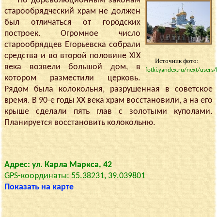
По дореволюционным законам
старообрядческий храм не должен
был отличаться от городских
построек. Огромное число
старообрядцев Егорьевска собрали
средства и во второй половине XIX
Источник фото:
века возвели большой дом, в
fotki.yandex.ru/next/use
котором разместили церковь.
Рядом была колокольня, разрушенная в советское
время. В 90-е годы XX века храм восстановили, а на его
крыше сделали пять глав с золотыми куполами.
Планируется восстановить колокольню.
Адрес: ул. Карла Маркса, 42
GPS-координаты: 55.38231, 39.039801
Показать на карте