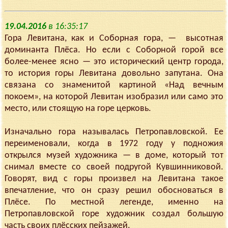
19.04.2016
в 16:35:17
Гора Левитана, как и Соборная гора, — высотная
доминанта Плёса. Но если с Соборной горой все
более-менее ясно — это исторический центр города,
то история горы Левитана довольно запутана. Она
связана со знаменитой картиной «Над вечным
покоем», на которой Левитан изобразил или само это
место, или стоящую на горе церковь.
Изначально гора называлась Петропавловской. Ее
переименовали, когда в 1972 году у подножия
открылся музей художника — в доме, который тот
снимал вместе со своей подругой Кувшинниковой.
Говорят, вид с горы произвел на Левитана такое
впечатление, что он сразу решил обосноваться в
Плёсе. По местной легенде, именно на
Петропавловской горе художник создал большую
часть своих плёсских пейзажей.