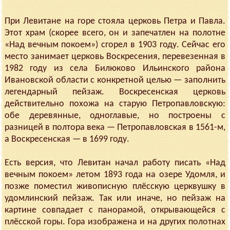
При Левитане на горе стояла церковь Петра и Павла.
Этот храм (скорее всего, он и запечатлен на полотне
«Над вечным покоем») сгорел в 1903 году. Сейчас его
место занимает церковь Воскресения, перевезенная в
1982 году из села Билюково Ильинского района
Ивановской области с конкретной целью — заполнить
легендарный пейзаж. Воскресенская церковь
действительно похожа на старую Петропавловскую:
обе деревянные, одноглавые, но построены с
разницей в полтора века — Петропавловская в 1561-м,
а Воскресенская — в 1699 году.
Есть версия, что Левитан начал работу писать «Над
вечным покоем» летом 1893 года на озере Удомля, и
позже поместил живописную плёсскую церквушку в
удомлинский пейзаж. Так или иначе, но пейзаж на
картине совпадает с панорамой, открывающейся с
плёсской горы. Гора изображена и на других полотнах