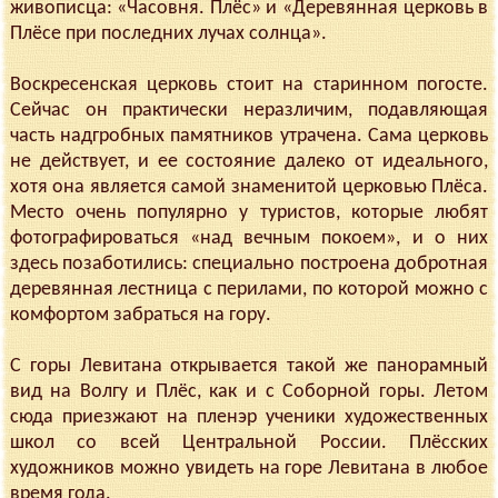
живописца: «Часовня. Плёс» и «Деревянная церковь в
Плёсе при последних лучах солнца».
Воскресенская церковь стоит на старинном погосте.
Сейчас он практически неразличим, подавляющая
часть надгробных памятников утрачена. Сама церковь
не действует, и ее состояние далеко от идеального,
хотя она является самой знаменитой церковью Плёса.
Место очень популярно у туристов, которые любят
фотографироваться «над вечным покоем», и о них
здесь позаботились: специально построена добротная
деревянная лестница с перилами, по которой можно с
комфортом забраться на гору.
С горы Левитана открывается такой же панорамный
вид на Волгу и Плёс, как и с Соборной горы. Летом
сюда приезжают на пленэр ученики художественных
школ со всей Центральной России. Плёсских
художников можно увидеть на горе Левитана в любое
время года.