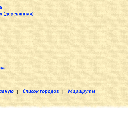
а
я (деревянная)
ка
лавную
|
Список городов
|
Маршруты