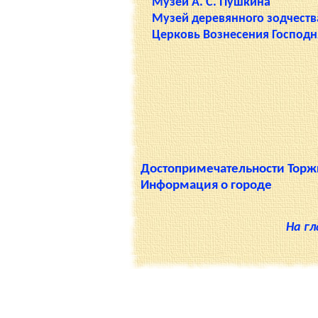
Музей А. С. Пушкина
Музей деревянного зодчеств
Церковь Вознесения Господн
Достопримечательности Торж
Информация о городе
На г