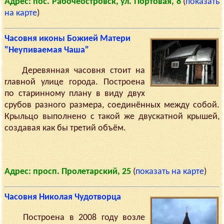
Адрес: пос. Рабочеостровск, ул. Портовая, 8
(
показать
на карте
)
Часовня иконы Божией Матери
"Неупиваемая Чаша"
Деревянная часовня стоит на
главной улице города. Построена
по старинному плану в виду двух
срубов разного размера, соединённых между собой.
Крыльцо выполнено с такой же двускатной крышей,
создавая как бы третий объём.
Адрес: просп. Пролетарский, 25
(
показать на карте
)
Часовня Николая Чудотворца
Построена в 2008 году возле