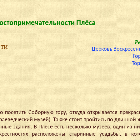
остопримечательности Плёса
Р
сти
Церковь Воскресен
Го
То
посетить Соборную гору, откуда открывается прекрас
краеведческий музей). Также стоит пройтись по длинной
ные здания. В Плёсе есть несколько музеев, один из н
крестностях расположены старинные усадьбы, в ко