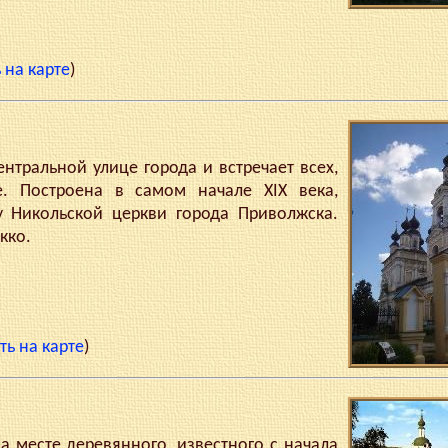
 на карте
)
тральной улице города и встречает всех,
е. Построена в самом начале XIX века,
 Никольской церкви города Приволжска.
кко.
ть на карте
)
 месте деревянного, известного с начала