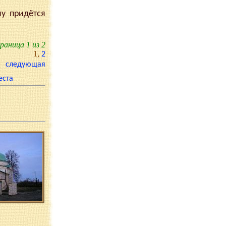
у придётся
аница 1 из 2
1
,
2
следующая
еста