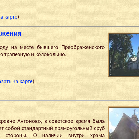
а карте
)
ажения
у на месте бывшего Преображенского
ю трапезную и колокольню.
азать на карте
)
евне Антоново, в советское время была
яет собой стандартный прямоугольный сруб
 стороны. О наличии внутри храма