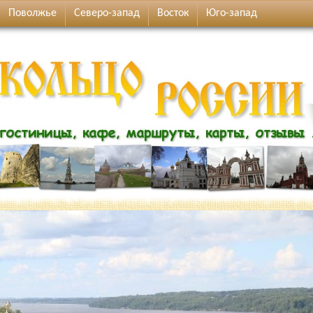
Поволжье
Северо-запад
Восток
Юго-запад