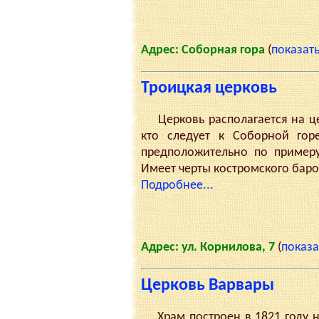
Адрес: Соборная гора
(
показать
Троицкая церковь
Церковь располагается на цен
кто следует к Соборной гор
предположительно по примеру
Имеет черты костромского баро
Подробнее...
Адрес: ул. Корнилова, 7
(
показа
Церковь Варвары
Храм построен в 1821 году на