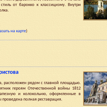
 стиль от барокко к классицизму. Внутри
олка.
азать на карте
)
ристова
 расположен рядом с главной площадью.
мятник героям Отечественной войны 1812
рапезную и колокольню, оформленные в
ы проведена полная реставрация.