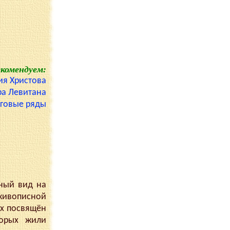
екомендуем:
ия Христова
ра Левитана
рговые ряды
ный вид на
 живописной
их посвящён
торых жили