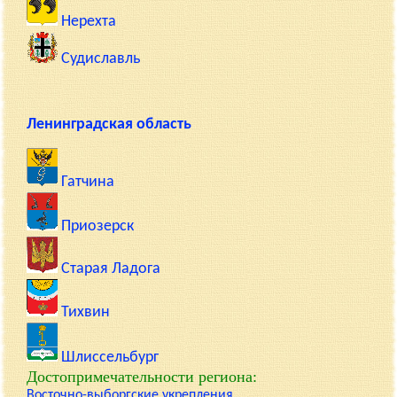
Нерехта
Судиславль
Ленинградская область
Гатчина
Приозерск
Старая Ладога
Тихвин
Шлиссельбург
Достопримечательности региона:
Восточно-выборгские укрепления