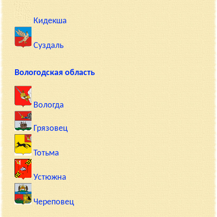
Кидекша
Суздаль
Вологодская область
Вологда
Грязовец
Тотьма
Устюжна
Череповец