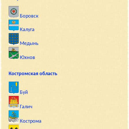
Боровск
Калуга
Медынь
Юхнов
Костромская область
Буй
Галич
Кострома