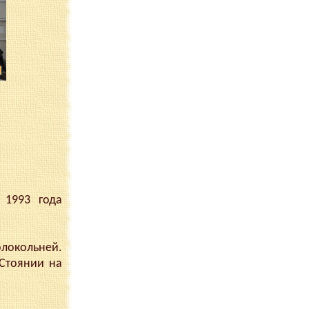
 1993 года
локольней.
 Стоянии на