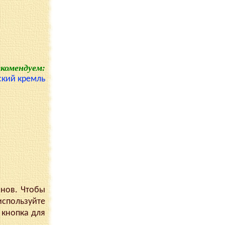
екомендуем:
ский кремль
анов. Чтобы
используйте
 кнопка для