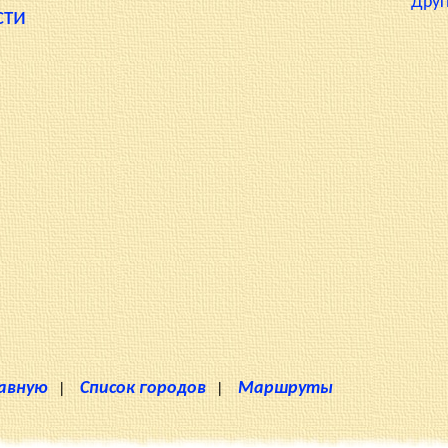
Друг
сти
лавную
|
Список городов
|
Маршруты