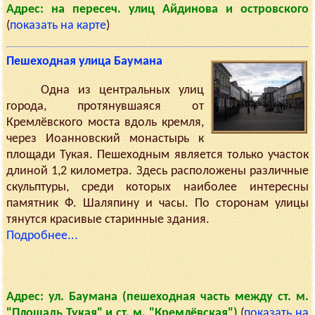
Адрес: на пересеч. улиц Айдинова и островского
(
показать на карте
)
Пешеходная улица Баумана
Одна из центральных улиц
города, протянувшаяся от
Кремлёвского моста вдоль кремля,
через Иоанновский монастырь к
площади Тукая. Пешеходным является только участок
длиной 1,2 километра. Здесь расположены различные
скульптуры, среди которых наиболее интересны
памятник Ф. Шаляпину и часы. По сторонам улицы
тянутся красивые старинные здания.
Подробнее...
Адрес: ул. Баумана (пешеходная часть между ст. м.
"Площадь Тукая" и ст. м. "Кремлёвская")
(
показать на