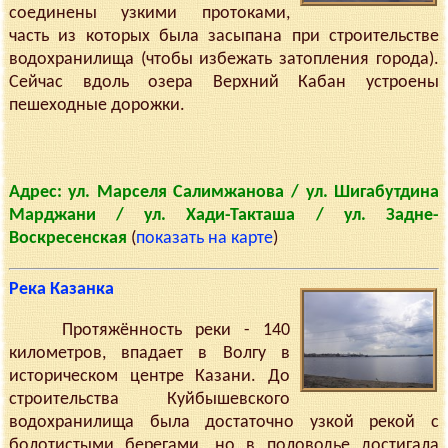
соединены узкими протоками,
часть из которых была засыпана при строительстве
водохранилища (чтобы избежать затопления города).
Сейчас вдоль озера Верхний Кабан устроены
пешеходные дорожки.
Адрес: ул. Марселя Салимжанова / ул. Шигабутдина
Марджани / ул. Хади-Такташа / ул. Задне-
Воскресенская
(
показать на карте
)
Река Казанка
Протяжённость реки - 140
километров, впадает в Волгу в
историческом центре Казани. До
строительства Куйбышевского
водохранилища была достаточно узкой рекой с
болотистыми берегами, но в половодье достигала