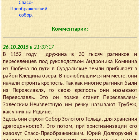
Комментарии:
26.10.2015
в 21:37:17
В 1152 году дружина в 30 тысяч ратников и
переселенцев под руководством Андроника Комнина
из Любеча по пути в Суздальские земли прибывает в
район Клещина озера. В полюбившимся им месте, они
начали строить крепость. Так как многие ратники были
из Переяславля, то свою крепость они называют
Переяславль. Это он позже станет Переславлем-
Залесским.Неизвестную им речку называют Трубеж,
как у них на Родине.
Здесь они строят Собор Золотого Тельца, для хранения
драгоценностей. Это потом, при христианизации его
назовут Спасо-Преображенским. Юрий Долгорукий к