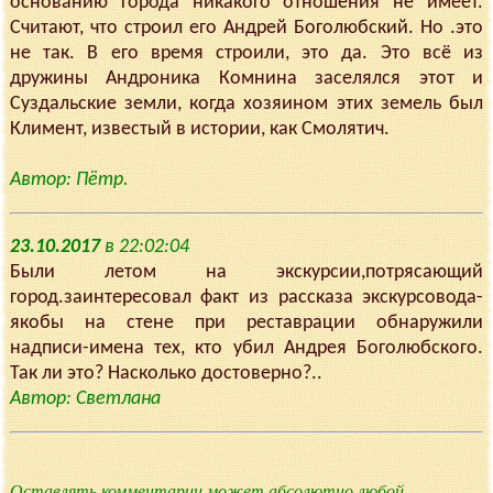
основанию города никакого отношения не имеет.
Считают, что строил его Андрей Боголюбский. Но .это
не так. В его время строили, это да. Это всё из
дружины Андроника Комнина заселялся этот и
Суздальские земли, когда хозяином этих земель был
Климент, известый в истории, как Смолятич.
Автор: Пётр.
23.10.2017
в 22:02:04
Были летом на экскурсии,потрясающий
город.заинтересовал факт из рассказа экскурсовода-
якобы на стене при реставрации обнаружили
надписи-имена тех, кто убил Андрея Боголюбского.
Так ли это? Насколько достоверно?..
Автор: Светлана
Оставлять комментарии может абсолютно любой