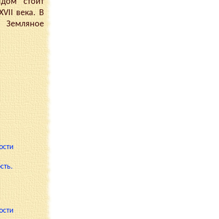
ядом стоит
VII века. В
- Земляное