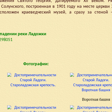
ажения Святого Георгия, датируемого XII веком. Р
олунского, построенная в 1901 году на месте церкви X
сположен краеведческий музей, а сразу за стеной 
 впадении реки Ладожки
.298051
Фотографии:
Воротная башня