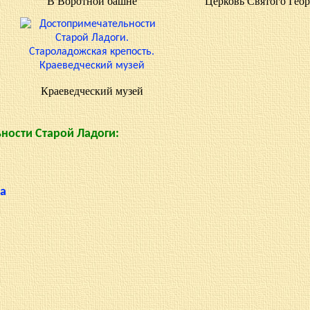
В Воротной башне
Церковь Святого Гео
Краеведческий музей
ности Старой Ладоги:
ца