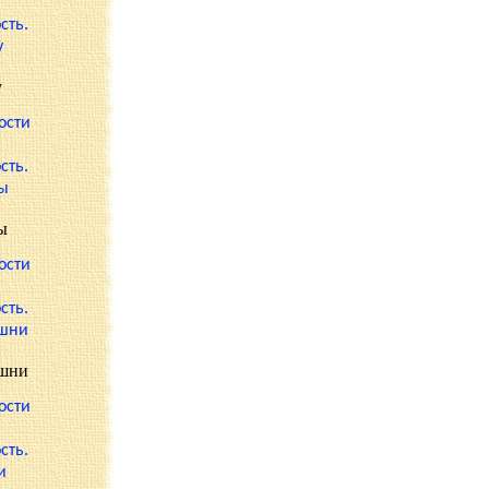
у
ы
ашни