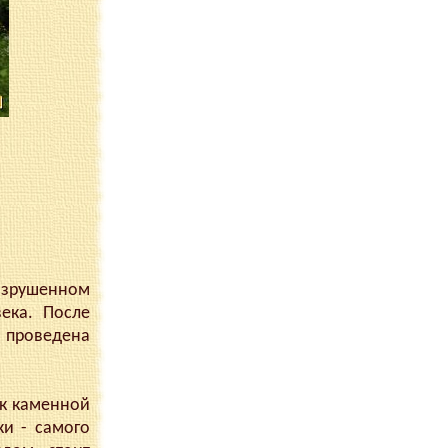
разрушенном
ека. После
х проведена
ик каменной
ки - самого