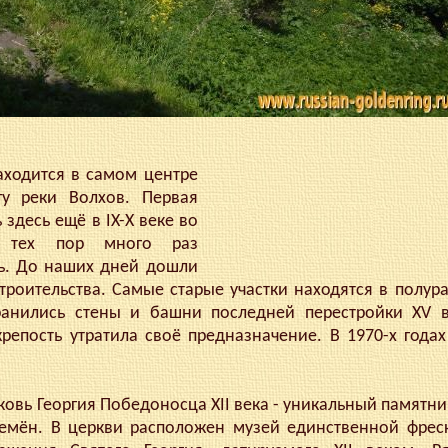
ходится в самом центре
гу реки Волхов. Первая
здесь ещё в IX-X веке во
с тех пор много раз
сь. До наших дней дошли
строительства. Самые старые участки находятся в полу
ранились стены и башни последней перестройки XV в
епость утратила своё предназначение. В 1970-х года
овь Георгия Победоносца XII века - уникальный памятн
ремён. В церкви расположен музей единственной фрес