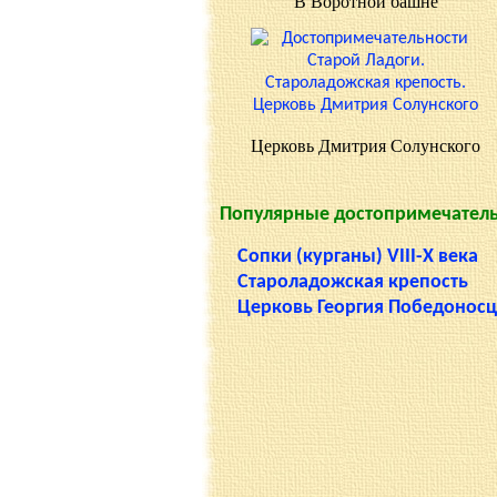
В Воротной башне
Церковь Дмитрия Солунского
Популярные достопримечатель
Сопки (курганы) VIII-X века
Староладожская крепость
Церковь Георгия Победонос