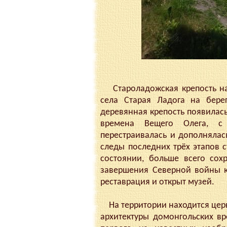
Староладожская крепость на
села Старая Ладога на бере
деревянная крепость появилась 
времена Вещего Олега, 
перестраивалась и дополняла
следы последних трёх этапов 
состоянии, больше всего сох
завершения Северной войны кр
реставрация и открыт музей.
На территории находится церк
архитектуры домонгольских в