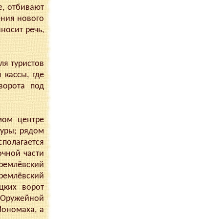
е, отбивают
ения нового
носит речь,
ля туристов
 кассы, где
ворота под
мом центре
уры; рядом
сполагается
очной части
ремлёвский
ремлёвский
цких ворот
 Оружейной
Мономаха, а