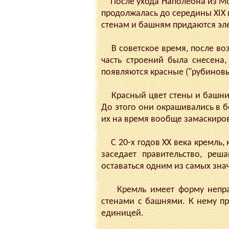
После ухода Наполеона из Мос
продолжалась до середины XIX 
стенам и башням придаются эл
В советское время, после воз
часть строений была снесена,
появляются красные ("рубиновы
Красный цвет стены и башни о
До этого они окрашивались в б
их на время вообще замаскиров
С 20-х годов XX века кремль, к
заседает правительство, ре
оставаться одним из самых зна
Кремль имеет форму неправи
стенами с башнями. К нему пр
единицей.