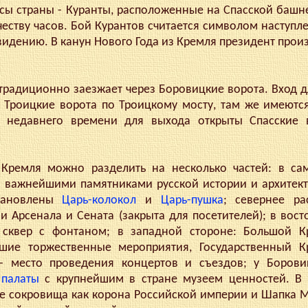
ы страны - Куранты, расположенные на Спасской башн
ичеству часов. Бой Курантов считается символом наступл
видению. В канун Нового Года из Кремля президент произ
адиционно заезжает через Боровицкие ворота. Вход д
з Троицкие ворота по Троицкому мосту, там же имеются
 недавнего времени для выхода открыты Спасские 
емля можно разделить на несколько частей: в са
 важнейшими памятниками русской истории и архитект
становлены
Царь-колокол
и
Царь-пушка
; севернее ра
 Арсенала и Сената (закрыта для посетителей); в вост
сквер с фонтаном; в западной стороне: Большой К
йшие торжественные мероприятия, Государственный К
 - место проведения концертов и съездов; у Борови
палаты
с крупнейшим в стране музеем ценностей. В
ые сокровища как корона Российской империи и Шапка 