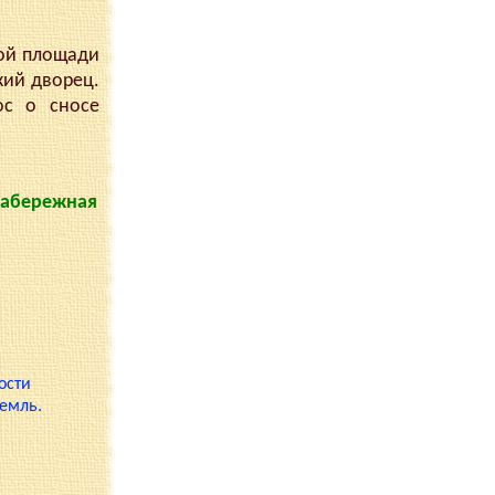
кой площади
кий дворец.
ос о сносе
 набережная