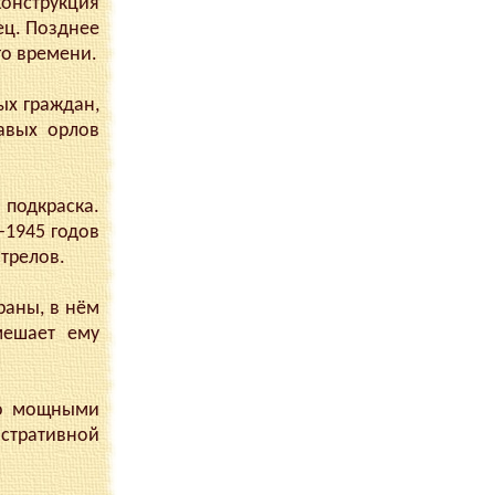
конструкция
ец. Позднее
го времени.
ых граждан,
лавых орлов
 подкраска.
-1945 годов
трелов.
раны, в нём
мешает ему
го мощными
истративной