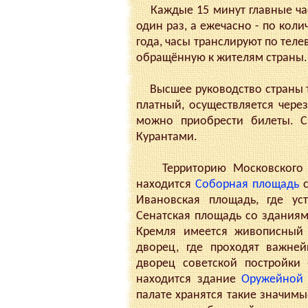
Каждые 15 минут главные час
один раз, а ежечасно - по кол
года, часы транслируют по теле
обращённую к жителям страны.
Высшее руководство страны тр
платный, осуществляется чере
можно приобрести билеты. С
Курантами.
Территорию Московского Кр
находится
Соборная площадь
с
Ивановская площадь, где у
Сенатская площадь со зданиями
Кремля имеется живописный 
дворец, где проходят важне
дворец советской постройки
находится здание
Оружейной 
палате хранятся такие значим