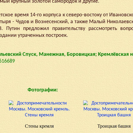
мый крупный золотой самородок и другие.
ское время 14-го корпуса к северо-востоку от Ивановс
тыря - Чудов и Вознесенский, а также Малый Николаевс
В. Путин предложил правительству рассмотреть вопр
здании утраченных построек.
ильевский Спуск, Манежная, Боровицкая; Кремлёвская
.616689
Фотографии:
Стены кремля
Троицкая башня