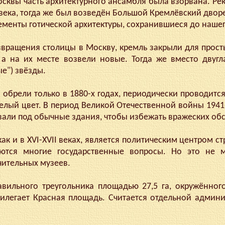
квы часть архитектурного ансамбля была взорвана. Ре
века, тогда же был возведён Большой Кремлёвский двор
ементы готической архитектуры, сохранившиеся до наше
вращения столицы в Москву, кремль закрыли для прост
 а на их месте возвели новые. Тогда же вместо двуг
е") звёзды.
брели только в 1880-х годах, периодически проводится
елый цвет. В период Великой Отечественной войны 1941
али под обычные здания, чтобы избежать вражеских обс
ак и в XVI-XVII веках, является политическим центром ст
шаются многие государственные вопросы. Но это не 
чительных музеев.
льного треугольника площадью 27,5 га, окружённо
илегает Красная площадь. Считается отдельной админ