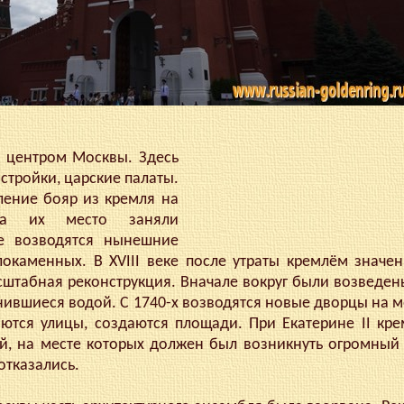
центром Москвы. Здесь
тройки, царские палаты.
ление бояр из кремля на
а их место заняли
е возводятся нынешние
окаменных. В XVIII веке после утраты кремлём значе
сштабная реконструкция. Вначале вокруг были возведе
ившиеся водой. С 1740-х возводятся новые дворцы на м
ются улицы, создаются площади. При Екатерине II кре
й, на месте которых должен был возникнуть огромный
отказались.