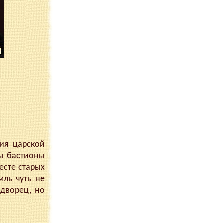
ния царской
ны бастионы
есте старых
мль чуть не
 дворец, но