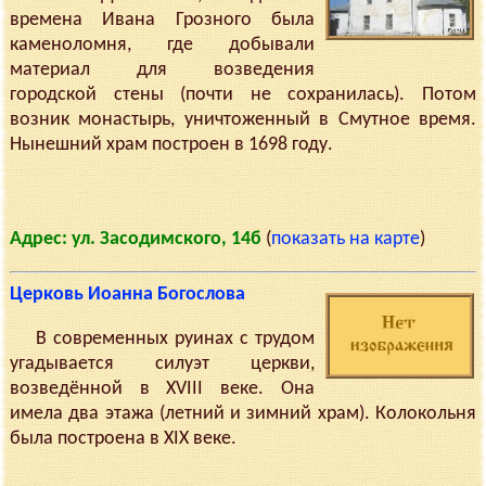
времена Ивана Грозного была
каменоломня, где добывали
материал для возведения
городской стены (почти не сохранилась). Потом
возник монастырь, уничтоженный в Смутное время.
Нынешний храм построен в 1698 году.
Адрес: ул. Засодимского, 14б
(
показать на карте
)
Церковь Иоанна Богослова
В современных руинах с трудом
угадывается силуэт церкви,
возведённой в XVIII веке. Она
имела два этажа (летний и зимний храм). Колокольня
была построена в XIX веке.