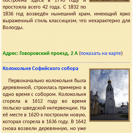
построена здесь в 1790 году и
простояла всего 42 года. С 1832 по
1836 год возведён нынешний храм, имеющий ярко
выраженный стиль классицизм, что нехарактерно для
Вологды.
Адрес: Говоровский проезд, 2 А
(
показать на карте
)
Колокольня Софийского собора
Первоначально колокольня была
деревянной, строилась примерно в
одно время с собором. Колокольня
сгорела в 1612 году во время
польско-шведской интервенции. На
её месте в 1620-х построили новую,
которая сгорела в 1636 году. В 1642
снова возвели деревянную, но уже