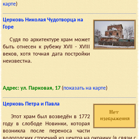
карте
)
Церковь Николая Чудотворца на
Горе
Судя по архитектуре храм может
быть отнесен к рубежу XVII - XVIII
веков, хотя точная дата постройки
неизвестна.
Адрес: ул. Парковая, 17
(
показать на карте
)
Церковь Петра и Павла
Этот храм был возведён в 1772
году в слободе Новинки, которая
возникла после переноса части
вологодских строений из центра на окраину (в связи с