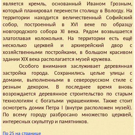
является кремль, основанный Иваном Грозным,
который планировал перенести столицу в Вологду. На
территории находится величественный Софийский
собор, построенный в XVI веке по образцу
новгородского собора XI века. Рядом возвышается
златоглавая колокольня. На территории есть ещё
несколько церквей и архиерейский двор с
хозяйственными постройками, в большом красивом
здании XIX века располагается музей кружева.
Особого внимания заслуживает деревянная
застройка города. Сохранились целые улицы с
домами, выполненными в северорусском стиле с
резным декором. В последнее время вновь
возрождается деревянное строительство по старым
технологиям с богатыми украшениями. Также стоит
осмотреть домик Петра I (внутри расположен музей).
По всему городу разбросано множество церквей,
интересных скульптур и памятников.
По 25 на странице